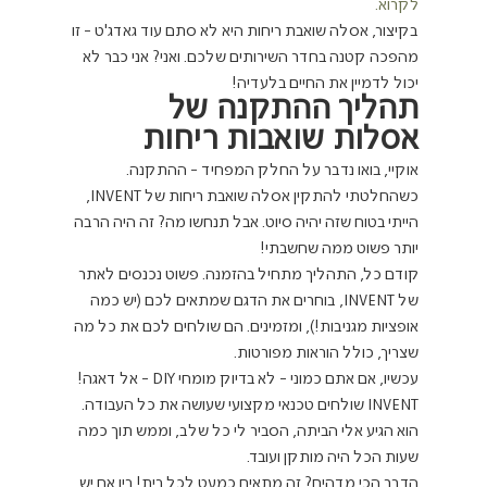
לקרוא.
בקיצור, אסלה שואבת ריחות היא לא סתם עוד גאדג'ט - זו 
מהפכה קטנה בחדר השירותים שלכם. ואני? אני כבר לא 
יכול לדמיין את החיים בלעדיה!
תהליך ההתקנה של 
אסלות שואבות ריחות
אוקיי, בואו נדבר על החלק המפחיד - ההתקנה. 
כשהחלטתי להתקין אסלה שואבת ריחות של INVENT, 
הייתי בטוח שזה יהיה סיוט. אבל תנחשו מה? זה היה הרבה 
יותר פשוט ממה שחשבתי!
קודם כל, התהליך מתחיל בהזמנה. פשוט נכנסים לאתר 
של INVENT, בוחרים את הדגם שמתאים לכם (יש כמה 
אופציות מגניבות!), ומזמינים. הם שולחים לכם את כל מה 
שצריך, כולל הוראות מפורטות.
עכשיו, אם אתם כמוני - לא בדיוק מומחי DIY - אל דאגה! 
INVENT שולחים טכנאי מקצועי שעושה את כל העבודה. 
הוא הגיע אלי הביתה, הסביר לי כל שלב, וממש תוך כמה 
שעות הכל היה מותקן ועובד.
הדבר הכי מדהים? זה מתאים כמעט לכל בית! בין אם יש 