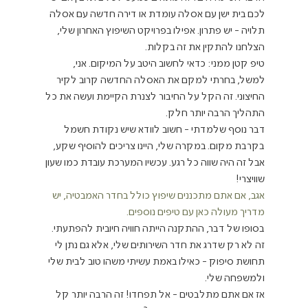
לכם בית ישן עם אסלה עומדת או דירה חדשה עם אסלה 
תלויה - יש פתרון. אפילו בפרויקט השיפוץ האחרון שלי, 
הצלחנו להתקין את זה בקלות.
טיפ קטן ממני: כדאי לחשוב היטב על המיקום. אני, 
למשל, בחרתי למקם את האסלה החדשה קרוב לקיר 
החיצוני. זה הקל על החיבור לצנרת הקיימת ועשה את כל 
התהליך הרבה יותר חלק.
דבר נוסף שלמדתי - חשוב לוודא שיש נקודת חשמל 
בקרבת מקום. במקרה שלי, היינו צריכים להוסיף שקע, 
אבל זה היה שווה כל רגע. עכשיו המערכת עובדת כמו שעון 
שוויצרי!
אגב, אם אתם מתכננים שיפוץ כולל בחדר האמבטיה, יש 
מדריך מעולה כאן עם טיפים נוספים.
בסופו של דבר, ההתקנה הייתה חוויה חיובית להפתעתי. 
זה לא רק שדרג את חדר השירותים שלי, אלא גם נתן לי 
תחושת סיפוק - כאילו באמת עשיתי משהו טוב לבית שלי 
ולמשפחה שלי.
אז אם אתם מתלבטים - אל תפחדו! זה הרבה יותר קל 