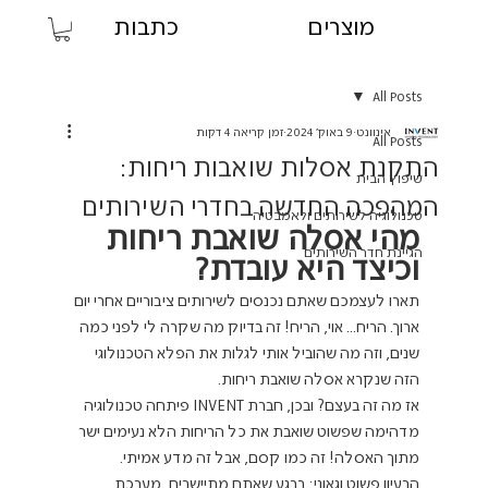
מוצרים
כתבות
All Posts
אינוונט
9 באוק׳ 2024
זמן קריאה 4 דקות
All Posts
התקנת אסלות שואבות ריחות:
שיפוץ הבית
המהפכה החדשה בחדרי השירותים
טכנולוגיה לשירותים ולאמבטיה
מהי אסלה שואבת ריחות 
הגיינת חדר השירותים
וכיצד היא עובדת?
תארו לעצמכם שאתם נכנסים לשירותים ציבוריים אחרי יום 
ארוך. הריח... אוי, הריח! זה בדיוק מה שקרה לי לפני כמה 
שנים, וזה מה שהוביל אותי לגלות את הפלא הטכנולוגי 
הזה שנקרא אסלה שואבת ריחות.
אז מה זה בעצם? ובכן, חברת INVENT פיתחה טכנולוגיה 
מדהימה שפשוט שואבת את כל הריחות הלא נעימים ישר 
מתוך האסלה! זה כמו קסם, אבל זה מדע אמיתי.
הרעיון פשוט וגאוני: ברגע שאתם מתיישבים, מערכת 