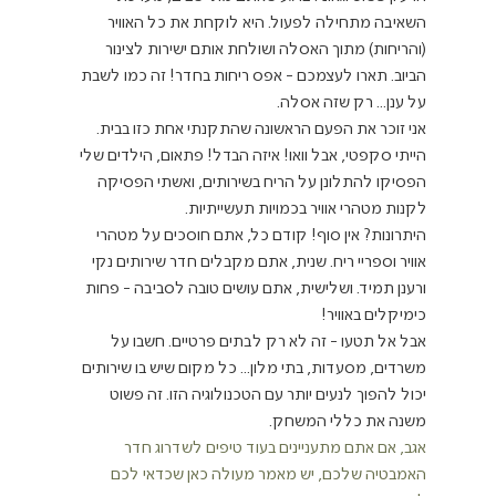
השאיבה מתחילה לפעול. היא לוקחת את כל האוויר 
(והריחות) מתוך האסלה ושולחת אותם ישירות לצינור 
הביוב. תארו לעצמכם - אפס ריחות בחדר! זה כמו לשבת 
על ענן... רק שזה אסלה.
אני זוכר את הפעם הראשונה שהתקנתי אחת כזו בבית. 
הייתי סקפטי, אבל וואו! איזה הבדל! פתאום, הילדים שלי 
הפסיקו להתלונן על הריח בשירותים, ואשתי הפסיקה 
לקנות מטהרי אוויר בכמויות תעשייתיות.
היתרונות? אין סוף! קודם כל, אתם חוסכים על מטהרי 
אוויר וספריי ריח. שנית, אתם מקבלים חדר שירותים נקי 
ורענן תמיד. ושלישית, אתם עושים טובה לסביבה - פחות 
כימיקלים באוויר!
אבל אל תטעו - זה לא רק לבתים פרטיים. חשבו על 
משרדים, מסעדות, בתי מלון... כל מקום שיש בו שירותים 
יכול להפוך לנעים יותר עם הטכנולוגיה הזו. זה פשוט 
משנה את כללי המשחק.
אגב, אם אתם מתעניינים בעוד טיפים לשדרוג חדר 
האמבטיה שלכם, יש מאמר מעולה כאן שכדאי לכם 