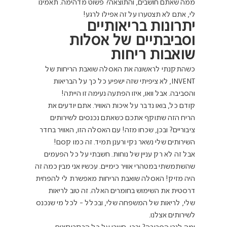
ממה שאתם חושבים, והתוצאה? פשוט מדהימה. תאמינו 
לי, אתם לא תצטערו על זה אפילו לרגע!
יתרונות בריאותיים 
וסביבתיים של אסלות 
שואבות ריחות
כשהתקנתי לראשונה את האסלה שואבת הריחות של 
INVENT, לא ציפיתי שזה ישפיע כל כך על הבריאות 
והסביבה. אבל וואו, איזו הפתעה נעימה זו הייתה!
קודם כל, בואו נדבר על איכות האוויר. אתם יודעים את 
הריח הזה שתוקף אתכם כשאתם נכנסים לשירותים 
ציבוריים? ובכן, שכחו מזה! עם האסלה הזו, האוויר בחדר 
השירותים שלי נשאר נקי ורענן תמיד. זה כמו קסם!
אבל זה לא רק עניין של נוחות. חשבתי על כל הפעמים 
שהשתמשתי במטהרי אוויר כימיים. עכשיו אני מבין כמה זה 
היה מזיק! האסלה שואבת הריחות מאפשרת לי להפחית 
דרסטית את השימוש בחומרים האלה. זה טוב לריאות 
שלי, לריאות של המשפחה שלי, ובכלל - לכל מי שנכנס 
לשירותים אצלנו.