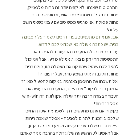
ומה לגבי הסביבה? ובכן, חשבו על כל הבקבוקונים 
והתרסיסים שאנחנו לא קונים יותר. זה פחות פלסטיק, 
פחות כימיקלים שמתפזרים באוויר, ובסופו של דבר - 
פחות פסולת. אני מרגיש ממש טוב עם עצמי כשאני חושב 
על זה!
אגב, אם אתם מתעניינים בעוד דרכים לשמור על הסביבה 
בבית, יש כתבה מעולה כאן שכדאי לכם לקרוא.
עוד דבר מדהים? המערכת הזו עוזרת להפחית את 
התפשטות החיידקים באוויר. אני לא מדען, אבל אני יכול 
להגיד לכם שמאז שהתקנו את האסלה הזו, כולנו בבית 
פחות חולים. זה אולי נשמע מוזר, אבל זו עובדה!
ואל תשכחו את החיסכון באנרגיה. במקום להפעיל מאוורר 
או מזגן כדי "לנקות" את האוויר, המערכת הזו עושה את 
העבודה בצורה הרבה יותר יעילה ואקולוגית. זה win-win 
מכל הבחינות!
בקיצור, אם אתם מחפשים דרך לשפר את איכות החיים 
שלכם ובו זמנית לתרום לסביבה - אסלה שואבת ריחות 
היא פתרון מושלם. אני יודע שזה נשמע כמו מוצר קטן, 
אבל האמינו לי, ההשפעה שלו גדולה בהרבה ממה שאתם 