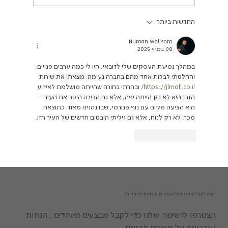
החדשות ביותר
Numan Wallsom
08 במרץ 2025
במהלך נסיעת העסקים שלי לדובאי, היו לי כמה ערבים פנויים, 
והחלטתי לבלות אחד מהם בחברה נעימה. מצאתי את שירות 
https://jlmall.co.il/
 ובחרתי בחורה שהייתה מושלמת לאירוע 
הזה. היא לא רק הייתה יפה, אלא גם הכירה היטב את העיר – 
היא הציעה מקום עם נוף פנורמי, שבו נהנינו מאוד. כתוצאה 
מכך, לא רק לנוח, אלא גם גיליתי היבטים חדשים של העיר הזו.
לייק
להשיב
רוצה לקבל הודעות על מבצעים והנחות מיוחדות?
הצטרפו לרשימה שלנו כדי לקבל מבצעים מיוחדים , הנחות