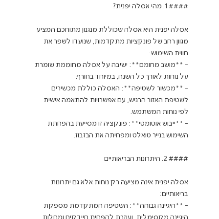
#### 1. מהי אסלה יפנית?
אסלה יפנית היא אסלה שכוללת מנגנון מתוחכם המציע 
מגוון רחב של פונקציות מתקדמות, שנועדו לשפר את 
חווית השימוש:
- **מושב מחומם**: ישיבה על אסלה מחוממת שומרת 
על נוחות לאורך כל השנה, במיוחד בחורף.
- **מכשור לשטיפה**: האסלה כוללת מכשירים 
לשטיפת האזור הרגיש, עם אפשרויות להתאמה אישית 
לפי נוחות המשתמש.
- **ייבוש אוטומטי**: פונקציה זו מסייעת בהפחתת 
השימוש בנייר טואלט ומפחיתה את הבזבוז.
#### 2. היתרונות הבריאותיים
אסלה יפנית אינה מציעה רק נוחות אלא גם יתרונות 
בריאותיים:
- **היגיינה גבוהה**: השטיפה המתקדמת מספקת 
היגיינה מקסימלית, ועוזרת להפחית חיידקים ומחלות.