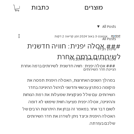
מוצרים
כתבות
All Posts
אינוונט
3 באוג׳ 2024
זמן קריאה 2 דקות
All Posts
### אסלה יפנית: חוויה חדשנית
שיפוץ הבית
לשירותים ברמה אחרת
טכנולוגיה לשירותים ולאמבטיה
### אסלה יפנית: חוויה חדשנית לשירותים ברמה אחרת
הגיינת חדר השירותים
במהלך השנים האחרונות, האסלה היפנית תפסה את 
מקומה כפתרון עכשווי וחדשני לניהול ההיגיינה בחדר 
השירותים. עם שלל פונקציות שמעלות את רמת הנוחות 
וההיגיינה, אסלה יפנית מציעה חווית שימוש לא דומה 
לשום דבר אחר. במאמר זה נבחן את היתרונות הרבים של 
האסלה היפנית וכיצד ניתן לשדרג את חדר השירותים 
שלכם בעזרתה.