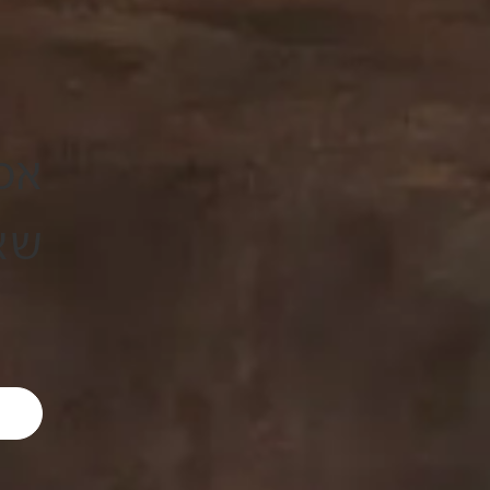
אס
שאי