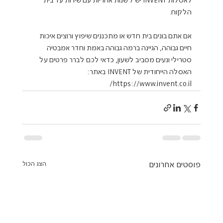
לאסלות INVENT יש 7 שנות אחריות עם שירות עד בית 
אם אתם בונים בית חדש או מתכננים שיפוץ ורוצים איכות 
חיים גבוהה, הגיינה ברמה גבוהה באמת וחדר אמבטיה 
סטרילי ונעים מסביב לשעון, כדאי לכם לברר פרטים על 
האסלה הייחודית של INVENT באתר:  
https://www.invent.co.il/
פוסטים אחרונים
הצג הכול