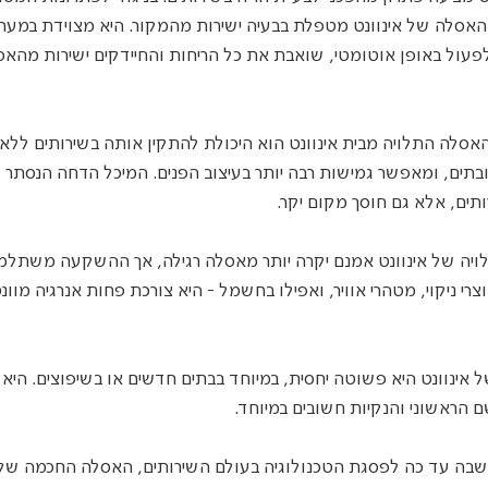
, האסלה של אינוונט מטפלת בבעיה ישירות מהמקור. היא מצוידת במע
פעול באופן אוטומטי, שואבת את כל הריחות והחיידקים ישירות מהא
אסלה התלויה מבית אינוונט הוא היכולת להתקין אותה בשירותים ללא ח
ובתים, ומאפשר גמישות רבה יותר בעיצוב הפנים. המיכל הדחה הנסתר ל
ים, אלא גם חוסך מקום יקר.
ויה של אינוונט אמנם יקרה יותר מאסלה רגילה, אך ההשקעה משתלמת
רי ניקוי, מטהרי אוויר, ואפילו בחשמל - היא צורכת פחות אנרגיה מוונט
ינוונט היא פשוטה יחסית, במיוחד בבתים חדשים או בשיפוצים. היא 
ם הראשוני והנקיות חשובים במיוחד.
בה עד כה לפסגת הטכנולוגיה בעולם השירותים, האסלה החכמה של א