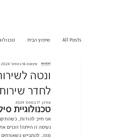
All Posts
שיפוץ הבית
טכנולוג
אינוונט
16 בספט׳ 2024
ונטה לשירות
לחדר שירותי
עודכן:
17 בספט׳ 2024
טכנולוגיית סי
אני חייב להודות, כשהתקנת
נעימה זו הייתה! זוכרים את
מזה, להתבייש כשאורחים הג