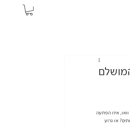
המושלם
ואו, איזו הפתעה 
תים? או גרוע 