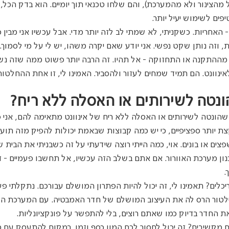
הצינור ולא מהמערכת), והם שלחו טכנאי תוך יומיים. הוא בדק הכל, ה
יפים לשימוש יעיל יותר.
אחריות. כשקניתי, לא שמתי לב לזה יותר מדי. אבל עכשיו אני מבין כ
 וזה נותן שקט נפשי. אני יודע שאם יקרה משהו, יש לי על מי לסמוך.
מההתקנה או התחזוקה - אל תהיו. זה הרבה יותר פשוט ממה שזה נשמ
וונט. הם תמיד שמחים לעזור ולהסביר. האמינו לי, זו אחת ההחלטו
נטה לשירותים או האסלה ללא ריח?
שהונטה לשירותים או האסלה ללא ריח של אינוונט מתאימה להם, אני 
קצת יותר ספציפיים, כי יש כמה קבוצות שבאמת יכולות להפיק מזה תוע
ים או בונים. אוי, כמה הייתי רוצה שידעתי על זה כשבניתי את הבית של
ון מערכת האוורור. אם אתם בשלב הזה עכשיו, אל תחשבו פעמיים - 
.
ריכלים? תאמינו לי, זה יכול להיות הפתרון המושלם עבורכם. נתקלתי 
טור הרס לה את העיצוב המושלם של חדר האמבטיה. עם המערכת הזו? 
את החדר בדיוק כמו שאתם רוצים, בלי להתפשר על פונקציונליות.
תם מקשיבים? זה יכול לחסוך לכם המון כסף וזמן. במקום להתעסק עם מ