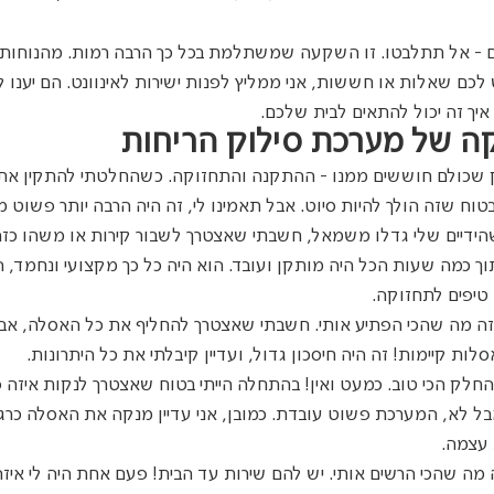
 - אל תתלבטו. זו השקעה שמשתלמת בכל כך הרבה רמות. מהנוחות ה
ש לכם שאלות או חששות, אני ממליץ לפנות ישירות לאינוונט. הם יענו ל
איך זה יכול להתאים לבית שלכם.
ה של מערכת סילוק הריחות
לק שכולם חוששים ממנו - ההתקנה והתחזוקה. כשהחלטתי להתקין את
 בטוח שזה הולך להיות סיוט. אבל תאמינו לי, זה היה הרבה יותר פשוט
הידיים שלי גדלו משמאל, חשבתי שאצטרך לשבור קירות או משהו כזה.
וך כמה שעות הכל היה מותקן ועובד. הוא היה כל כך מקצועי ונחמד, ה
 טיפים לתחזוקה.
 זה מה שהכי הפתיע אותי. חשבתי שאצטרך להחליף את כל האסלה, א
ת קיימות! זה היה חיסכון גדול, ועדיין קיבלתי את כל היתרונות.
החלק הכי טוב. כמעט ואין! בהתחלה הייתי בטוח שאצטרך לנקות איזה פ
ל לא, המערכת פשוט עובדת. כמובן, אני עדיין מנקה את האסלה כרגיל
עצמה.
 מה שהכי הרשים אותי. יש להם שירות עד הבית! פעם אחת היה לי איזה