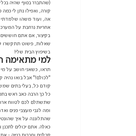
(שהתברר בסוף שהיה בכלל מ
קורה, ואפילו נתן לי כמה ט
אה, ועוד משהו שלמדתי - ה
אחריות נרחבת על המערכת,
בקיצור, אם אתם חוששים 
שאלות, פשוט תתקשרו לאינ
בשיפוץ הבית שלי!
למי מתאימה הו
תראו, כשאני חושב על מי 
"לכולם!" אבל בואו נהיה 
קודם כל, בעלי בתים שמשפצ
כל כך הרבה כאב ראש בתכנ
שתשתלם לכם לטווח ארוך
ומה לגבי מעצבי פנים ואד
שהתלוננה על איך שהונטיל
כאלה. אתם יכולים לתכנן 
קבלנים וחברות בנייה - א