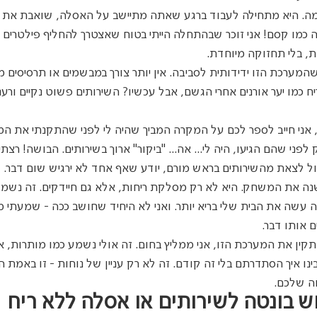
. היא מתחילה לעבוד ברגע שאתה מתיישב על האסלה, שואבת את כ
 זה כמו קסם! אני זוכר שבהתחלה הייתי בטוח שאצטרך להחליף פילטרים 
, בלי תחזוקה מיוחדת.
מערכת הזו ידידותית לסביבה. אין יותר צורך במבשמים או תרסיסים מזי
 כמו יער אורנים אחרי הגשם, אבל עכשיו? השירותים פשוט נקיים ורענני
ן, אני חייב לספר לכם על המקרה המביך שהיה לי לפני שהתקנתי את המ
לפני שהם הגיעו, היה לי... אה... "ביקור" ארוך בשירותים. הבושה! רצתי
כול לצאת מהשירותים בראש מורם, יודע שאף אחד לא ירגיש שום דבר.
נה את המשחק. היא לא רק מסלקת ריחות, אלא גם חיידקים. זה נשמע
ה עשה את הבית שלי בריא יותר. ואני לא היחיד שחושב ככה - שמעתי 
אותו דבר.
ין את המערכת הזו, אני ממליץ בחום. זה אולי נשמע כמו מותרות, 
נו איך הסתדרתם בלי זה קודם. זה לא רק עניין של נוחות - זו באמת 
ה שלכם.
ש בונטה לשירותים או אסלה ללא ריח