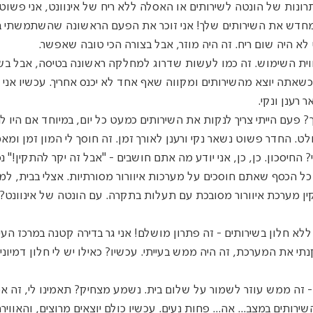
רונות של הונטה לשירותים או האסלה ללא ריח של אינוונט, אני פשו
מחדש את השירותים שלך! אני זוכר את הפעם הראשונה שהשתמשתי בה 
א היה שום ריח. זה היה מוזר, אבל בצורה הכי טובה שאפשר.
ווית השימוש. זה כמו לעשות שדרוג למחלקה ראשונה בטיסה, אבל בשיר
כשאתה יוצא מהשירותים ומקווה שאף אחד לא יכנס אחריך. עכשיו אני י
 רענן ונקי.
ך? פעם הייתי צריך לנקות את השירותים כמעט כל יום, במיוחד אם היו לנ
 החדר פשוט נשאר נקי ורענן לאורך זמן. זה חוסך לי המון זמן ומאמ
י? החיסכון. כן, כן, אני יודע מה אתם חושבים - "אבל זה יקר להתקין!" 
ל הכסף שאתם חוסכים על מערכות איוורור מסורתיות. אצלי בבית, למש
תקין מערכת איוורור מסובכת עם תעלות בתקרה. עם הונטה של אינוונט?
לא חלון בשירותים - זה פתרון מושלם! אני גר בדירה קטנה במרכז העיר
י את המערכת, זה היה ממש בעייתי. עכשיו? כאילו יש לי חלון דמיוני
זה ממש עוזר לשמור על שלום בית. נשמע מצחיק? תאמינו לי, זה אמיתי
ירותים במצב... אה... פחות נעים. עכשיו כולם יוצאים מרוצים, והאווירה