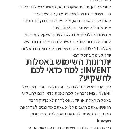
win מושלם!
אחרי שהתקנתי את המערכת הזו, הרגשתי כאילו קיבלתי 
חדר שירותים חדש לגמרי. פתאום, לא הייתי צריך 
להתבייש כשאורחים באו, ולא הייתי צריך לרוץ עם מטהר 
אוויר אחרי כל שימוש. זה פשוט... עבד.
אם אתם מתלבטים אם זה שווה את ההשקעה, אני יכול 
להגיד לכם בוודאות - זה משתלם בגדול! היתרונות של 
אסלות INVENT הם פשוט עצומים. אבל בואו נדבר על זה 
יותר לעומק בחלק הבא.
יתרונות השימוש באסלות 
INVENT: למה כדאי לכם 
להשקיע?
טוב, אחרי שסיפרתי לכם על הטכנולוגיה המדהימה של 
INVENT, בואו נדבר על למה באמת כדאי לכם להשקיע 
באסלות האלה. אני יודע, אסלה זה לא בדיוק הדבר 
הראשון שאתם חושבים עליו כשאתם מתכננים לשדרג את 
הבית. אבל תאמינו לי, זו אחת ההחלטות הכי טובות 
שעשיתי!
ראשית, חשבו על חדר שירותים נקי ורענן באופן קבוע. 