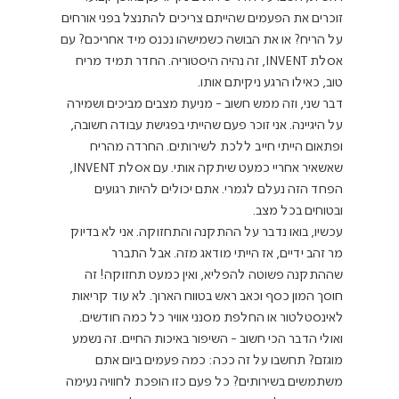
זוכרים את הפעמים שהייתם צריכים להתנצל בפני אורחים 
על הריח? או את הבושה כשמישהו נכנס מיד אחריכם? עם 
אסלת INVENT, זה נהיה היסטוריה. החדר תמיד מריח 
טוב, כאילו הרגע ניקיתם אותו.
דבר שני, וזה ממש חשוב - מניעת מצבים מביכים ושמירה 
על היגיינה. אני זוכר פעם שהייתי בפגישת עבודה חשובה, 
ופתאום הייתי חייב ללכת לשירותים. החרדה מהריח 
שאשאיר אחריי כמעט שיתקה אותי. עם אסלת INVENT, 
הפחד הזה נעלם לגמרי. אתם יכולים להיות רגועים 
ובטוחים בכל מצב.
עכשיו, בואו נדבר על ההתקנה והתחזוקה. אני לא בדיוק 
מר זהב ידיים, אז הייתי מודאג מזה. אבל התברר 
שההתקנה פשוטה להפליא, ואין כמעט תחזוקה! זה 
חוסך המון כסף וכאב ראש בטווח הארוך. לא עוד קריאות 
לאינסטלטור או החלפת מסנני אוויר כל כמה חודשים.
ואולי הדבר הכי חשוב - השיפור באיכות החיים. זה נשמע 
מוגזם? תחשבו על זה ככה: כמה פעמים ביום אתם 
משתמשים בשירותים? כל פעם כזו הופכת לחוויה נעימה 