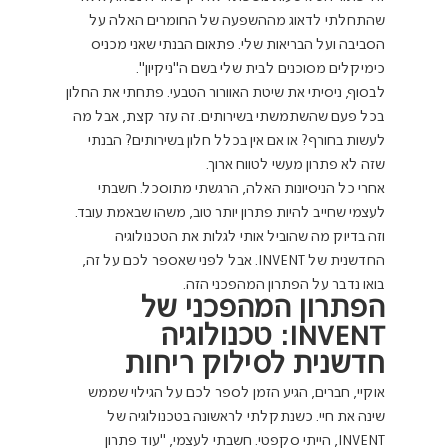
שהתחלתי לדאוג מההשפעה של החומרים האלה על 
הסביבה ועל הבריאות שלי. פתאום הבנתי שאני מכניס 
כימיקלים מסוכנים לבית שלי בשם ה"ניקיון".
לבסוף, ניסיתי את שיטת האוורור הטבעי. פתחתי את החלון 
בכל פעם שהשתמשתי בשירותים. זה עזר קצת, אבל מה 
לעשות בחורף? או אם אין בכלל חלון בשירותים? הבנתי 
שזה לא פתרון מעשי לטווח ארוך.
אחרי כל הניסיונות האלה, הרגשתי מתוסכל. חשבתי 
לעצמי שחייב להיות פתרון יותר טוב, משהו שבאמת עובד. 
וזה בדיוק מה שהוביל אותי לגלות את הטכנולוגיה 
החדשנית של INVENT. אבל לפני שאספר לכם על זה, 
בואו נדבר על הפתרון המהפכני הזה.
הפתרון המהפכני של 
INVENT: טכנולוגיה 
חדשנית לסילוק ריחות
אוקיי, חברים, הגיע הזמן לספר לכם על הגילוי שממש 
שינה את חיי. כשנתקלתי לראשונה בטכנולוגיה של 
INVENT, הייתי סקפטי. חשבתי לעצמי, "עוד פתרון 