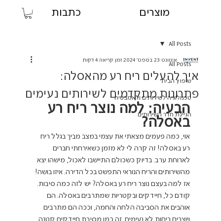
מוצרים
כתבות
All Posts
אינוונט
23 בספט׳ 2024
זמן קריאה 4 דקות
All Posts
איך להעלים ריח רע מהאסלה:
שיפוץ הבית
פתרונות מתקדמים לשירותים נעימים
טכנולוגיה לשירותים ולאמבטיה
הבעיה: למה נוצר ריח רע 
הגיינת חדר השירותים
באסלה?
אוי, כמה פעמים מצאתי את עצמי במצב מביך בגלל ריח 
רע באסלה! זה קרה לי לא מזמן כשאירחתי חברים 
לארוחת ערב. בדיוק כשכולם התיישבו לאכול, מישהו יצא 
מהשירותים והריח הנוראי התפשט בכל הדירה. איזו בושה!
אז למה בעצם נוצר ריח רע באסלה? יש לזה כמה סיבות. 
קודם כל, חיידקים ובקטריות שמתרבים באסלה. הם 
אוהבים את הסביבה הלחה והחמה, וככה הם מתרבים 
ויוצרים ריחות לא נעימים. זה כמו מסיבת חיידקים קטנה 