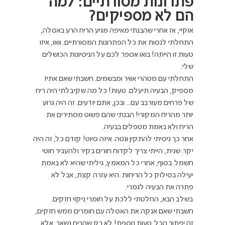
פתרונות מסורתיים: למה 
הם לא מספיקים?
אוקיי, אז אחרי שהבנתי מאיפה מגיע הריח הרע באסלה, 
התחלתי לנסות את כל הפתרונות המסורתיים. וואו, איזו 
טעות זו הייתה! בואו אספר לכם על הניסיונות הכושלים 
שלי.
התחלתי עם מטהרי אוויר ומבשמים. חשבתי שאם אתיז 
מספיק, הבעיה תיעלם. טעות! כל מה שקיבלתי היה ריח 
של פרחים מעורבב עם... ובכן, אתם יודעים. זה היה גרוע 
יותר מהריח המקורי! הבנתי שהם פשוט מסתירים את 
הריח ולא באמת מטפלים בבעיה.
אחר כך ניסיתי להתקין ונטה. איזה סיוט! קודם כל, זה היה 
יקר. שנית, הייתי צריך לקדוח חורים בקיר ולהעביר חוטי 
חשמל. בסוף, אחרי כל המאמץ, גיליתי שהיא לא באמת 
יעילה בסילוק כל הריחות. היא עזרה קצת, אבל לא 
פתרה את הבעיה לגמרי.
בשלב הבא, החלטתי ללכת על חומרי ניקוי חזקים. 
חשבתי שאם אנקה את האסלה עם חומרים ממש חזקים, 
זה יפתור הכל. טעות נוספת! לא רק שהריח נשאר, אלא 