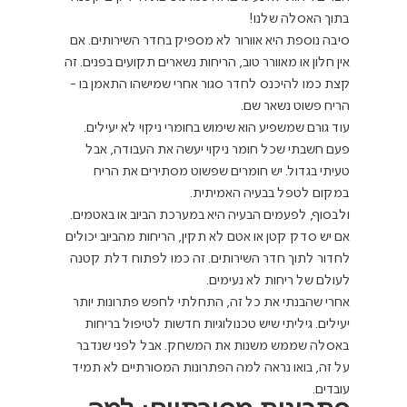
בתוך האסלה שלנו!
סיבה נוספת היא אוורור לא מספיק בחדר השירותים. אם 
אין חלון או מאוורר טוב, הריחות נשארים תקועים בפנים. זה 
קצת כמו להיכנס לחדר סגור אחרי שמישהו התאמן בו - 
הריח פשוט נשאר שם.
עוד גורם שמשפיע הוא שימוש בחומרי ניקוי לא יעילים. 
פעם חשבתי שכל חומר ניקוי יעשה את העבודה, אבל 
טעיתי בגדול. יש חומרים שפשוט מסתירים את הריח 
במקום לטפל בבעיה האמיתית.
ולבסוף, לפעמים הבעיה היא במערכת הביוב או באטמים. 
אם יש סדק קטן או אטם לא תקין, הריחות מהביוב יכולים 
לחדור לתוך חדר השירותים. זה כמו לפתוח דלת קטנה 
לעולם של ריחות לא נעימים.
אחרי שהבנתי את כל זה, התחלתי לחפש פתרונות יותר 
יעילים. גיליתי שיש טכנולוגיות חדשות לטיפול בריחות 
באסלה שממש משנות את המשחק. אבל לפני שנדבר 
על זה, בואו נראה למה הפתרונות המסורתיים לא תמיד 
עובדים.