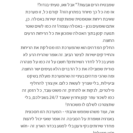
שמבטיח הרים וגבעות?" אבל וואו, טעיתי בגדול!
אז מה כל כך מיוחד בפתרון הזה? קודם כל, זו מערכת 
שאיבת ריחות אוטומטית שמותקנת ישירות באסלה. כן, 
אתם שומעים נכון - באסלה עצמה! זה כמו לשים שוטר 
תנועה קטן בתוך האסלה שמכוון את כל הריחות הרעים 
החוצה.
החלק המדהים הוא שהמערכת הזו מסלקת את הריחות 
והחיידקים ישירות לצינור הביוב. זה אומר שהריח הרע לא 
מגיע בכלל לחדר השירותים! חשבו על זה כמו על מנהרה 
סודית שמובילה את כל הדברים הלא נעימים ישר החוצה.
ומה שהכי מדהים בעיניי זה שהמערכת פועלת בשקט 
וביעילות, בלי שצריך לעשות כלום. אין צורך להחליף 
פילטרים, לנקות או לתחזק. זה פשוט עובד, כל הזמן. זה 
כמו לשכור עוזר קטן וחרוץ שעובד 24/7 בשבילכם, בלי 
שתצטרכו לשלם לו משכורת!
אה, ועוד משהו שממש אהבתי - המערכת הזו חסכונית 
באנרגיה ושומרת על הסביבה. זה אומר שאני יכול ליהנות 
מחדר שירותים נקי ורענן בלי לפגוע בכדור הארץ. זה win-