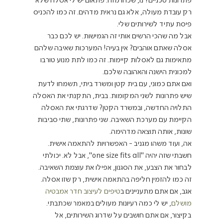
פתרונות טכניים? נו, שכחו מזה. פתאום יש לי אסלה שלא 
רק עובדת מעולה, אלא גם נראית מדהים. זה כמו להכניס 
פיסת עתיד לשירותים שלי.
אבל מה שהכי הרשים אותי זה הגמישות. יש לכם כבר 
אסלה שאתם אוהבים? אין בעיה! המערכות שאיבה שלהם 
מתאימות גם לאסלות קיימות. זה כמו לתת מנוע טורבו 
למכונית הישנה והאהובה שלכם.
ואם אתם כמוני, עם בית קטן ומשרד ביתי, תשמחו לדעת 
שיש פתרונות לשני המקומות. בבית, התקנתי את האסלה 
התלויה החדשה, ובמשרד הקטן? שדרגתי את האסלה 
הקיימת עם מערכת השאיבה. שני פתרונות, שתי סביבות 
שונות, אותה תוצאה מדהימה.
אה, ועוד משהו מגניב - האפשרויות להתאמה אישית. 
חשבתי שזה יהיה "one size fits all", אבל לא. יכולתי 
לבחור את הצבע, את הסגנון, אפילו את עוצמת השאיבה. 
זה כמו להזמין חליפה בהתאמה אישית, רק שזו אסלה.
אגב, אם אתם מתעניינים ב
טיפים לעיצוב חדר אמבטיה 
מושלם
, יש לי כמה רעיונות מעולים במאמר שכתבתי.
בקיצור, אם אתם חושבים על שדרוג השירותים, אל 