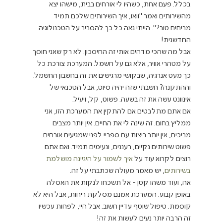
בכלל. פעם אחת, כשהיו לי אורחים בבית, מישהו יצא 
מהשירותים ואמר "וואו, איך השירותים שלכם תמיד 
מריחים טוב?". הייתי גאה כל כך להסביר על הטכנולוגיה 
החדשנית!
אבל מה שהכי מדהים אותי זה החיסכון. לא רק שאני חוסך 
על מטהרי אוויר, אלא גם על חשמל. המערכת צורכת כל 
כך מעט אנרגיה, שבקושי מרגישים את זה בחשבון החשמל. 
וההתקנה? חשבתי שזה יהיה סיוט, אבל הטכנאי של 
אינוונט עשה את זה בשעה. פשוט, קל, ויעיל.
אם אתם מתלבטים אם להתקין את המערכת הזו, אני 
ממליץ בחום. זה שינה לי את החיים. אין יותר מצבים 
מביכים, אין יותר ריצות עם ספריי לפני שמגיעים אורחים. 
פשוט שירותים נקיים, רעננים, ונעימים תמיד. ואם אתם 
רוצים לקרוא עוד על 
איך לשמור על היגיינה מושלמת 
בשירותים
, יש מאמר מעולה שכתבתי על זה.
אה, ועוד משהו קטן - אל תשכחו לנקות את האסלה 
באופן קבוע. המערכת אמנם מסלקת ריחות, אבל היא לא 
קוסמת. טיפול שוטף עדיין חשוב. אבל היי, לפחות עכשיו 
זה הרבה יותר נעים לעשות את זה!