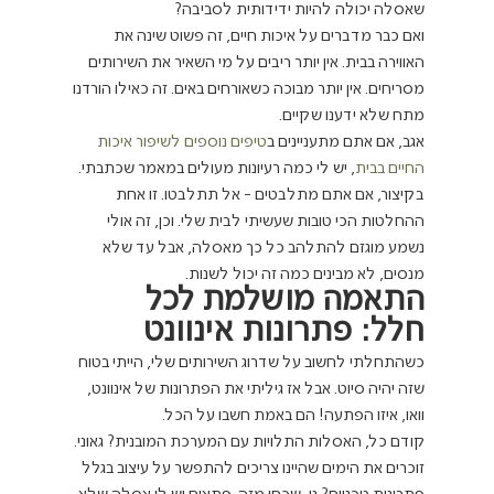
שאסלה יכולה להיות ידידותית לסביבה?
ואם כבר מדברים על איכות חיים, זה פשוט שינה את 
האווירה בבית. אין יותר ריבים על מי השאיר את השירותים 
מסריחים. אין יותר מבוכה כשאורחים באים. זה כאילו הורדנו 
מתח שלא ידענו שקיים.
אגב, אם אתם מתעניינים ב
טיפים נוספים לשיפור איכות 
החיים בבית
, יש לי כמה רעיונות מעולים במאמר שכתבתי.
בקיצור, אם אתם מתלבטים - אל תתלבטו. זו אחת 
ההחלטות הכי טובות שעשיתי לבית שלי. וכן, זה אולי 
נשמע מוגזם להתלהב כל כך מאסלה, אבל עד שלא 
מנסים, לא מבינים כמה זה יכול לשנות.
התאמה מושלמת לכל 
חלל: פתרונות אינוונט
כשהתחלתי לחשוב על שדרוג השירותים שלי, הייתי בטוח 
שזה יהיה סיוט. אבל אז גיליתי את הפתרונות של אינוונט, 
וואו, איזו הפתעה! הם באמת חשבו על הכל.
קודם כל, האסלות התלויות עם המערכת המובנית? גאוני. 
זוכרים את הימים שהיינו צריכים להתפשר על עיצוב בגלל 