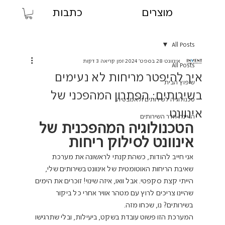
מוצרים
כתבות
All Posts
אינוונט
28 בספט׳ 2024
זמן קריאה 3 דקות
All Posts
איך להיפטר מריחות לא נעימים
שיפוץ הבית
בשירותים: הפתרון המהפכני של
טכנולוגיה לשירותים ולאמבטיה
אינוונט
הגיינת חדר השירותים
הטכנולוגיה המהפכנית של 
אינוונט לסילוק ריחות
אני חייב להודות, כשהתקנתי לראשונה את מערכת 
שאיבת הריחות האוטומטית של אינוונט בשירותים שלי, 
הייתי קצת סקפטי. אבל וואו, איזה שינוי! זוכרים את הימים 
שהיינו צריכים לרוץ עם מטהר אוויר אחרי כל ביקור 
בשירותים? נו, שכחו מזה.
המערכת הזו פשוט עובדת בשקט, ביעילות, ובלי שתרגישו 