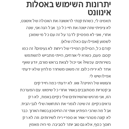
יתרונות השימוש באסלות 
אינוונט
תאמינו לי, כשהתקנתי לראשונה את האסלה של אינוונט, 
לא ציפיתי שזה ישנה את חיי כל כך. אבל הנה אני, שנה 
אחרי, ואני לא מפסיק לדבר על זה עם כל מי שמוכן 
לשמוע (ואפילו עם כאלה שלא).
קודם כל, הסילוק המיידי של ריחות לא נעימים? זה כמו 
קסם. פעם, כשהיו לי אורחים, הייתי מתבייש להשתמש 
בשירותים. עכשיו? אני יכול לצאת בראש מורם, יודע שאף 
אחד לא יריח כלום. זה פשוט משחרר מלחץ שלא ידעתי 
אפילו שיש לי.
והנושא של היגיינה? וואו. לא ידעתי כמה חיידקים 
ובקטריות מסתובבים באוויר אחרי כל שימוש. עם המערכת 
הזו, אני מרגיש שהשירותים שלי נקיים באמת, לא רק 
נראים נקיים. זה שינה לגמרי את התחושה שלי לגבי הבית.
אבל מה שהכי הפתיע אותי זה החיסכון בטווח הארוך. כבר 
לא קונה מטהרי אוויר או ספריי ריח לשירותים. וזה לא רק 
חוסך כסף, אלא גם טוב יותר לסביבה. מי היה מאמין 